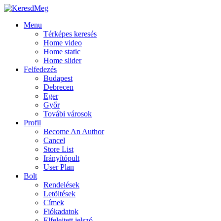
Menu
Térképes keresés
Home video
Home static
Home slider
Felfedezés
Budapest
Debrecen
Eger
Győr
Továbi városok
Profil
Become An Author
Cancel
Store List
Irányítópult
User Plan
Bolt
Rendelések
Letöltések
Címek
Fiókadatok
Elfelejtett jelszó