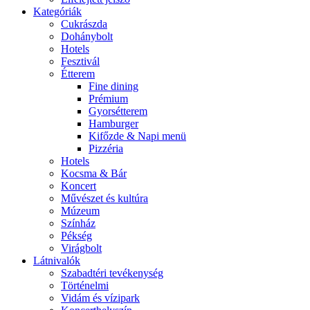
Kategóriák
Cukrászda
Dohánybolt
Hotels
Fesztivál
Étterem
Fine dining
Prémium
Gyorsétterem
Hamburger
Kifőzde & Napi menü
Pizzéria
Hotels
Kocsma & Bár
Koncert
Művészet és kultúra
Múzeum
Színház
Pékség
Virágbolt
Látnivalók
Szabadtéri tevékenység
Történelmi
Vidám és vízipark