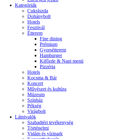
Kategóriák
Cukrászda
Dohánybolt
Hotels
Fesztivál
Étterem
Fine dining
Prémium
Gyorsétterem
Hamburger
Kifőzde & Napi menü
Pizzéria
Hotels
Kocsma & Bár
Koncert
Művészet és kultúra
Múzeum
Színház
Pékség
Virágbolt
Látnivalók
Szabadtéri tevékenység
Történelmi
Vidám és vízipark