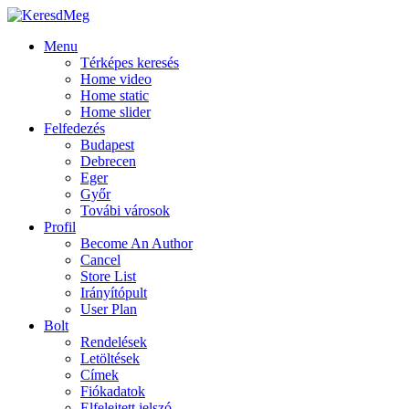
Menu
Térképes keresés
Home video
Home static
Home slider
Felfedezés
Budapest
Debrecen
Eger
Győr
Továbi városok
Profil
Become An Author
Cancel
Store List
Irányítópult
User Plan
Bolt
Rendelések
Letöltések
Címek
Fiókadatok
Elfelejtett jelszó