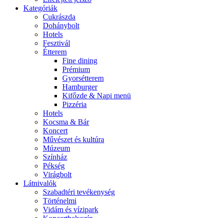
Kategóriák
Cukrászda
Dohánybolt
Hotels
Fesztivál
Étterem
Fine dining
Prémium
Gyorsétterem
Hamburger
Kifőzde & Napi menü
Pizzéria
Hotels
Kocsma & Bár
Koncert
Művészet és kultúra
Múzeum
Színház
Pékség
Virágbolt
Látnivalók
Szabadtéri tevékenység
Történelmi
Vidám és vízipark