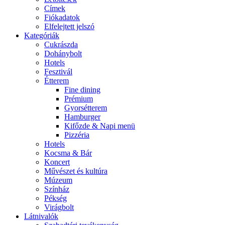
Címek
Fiókadatok
Elfelejtett jelszó
Kategóriák
Cukrászda
Dohánybolt
Hotels
Fesztivál
Étterem
Fine dining
Prémium
Gyorsétterem
Hamburger
Kifőzde & Napi menü
Pizzéria
Hotels
Kocsma & Bár
Koncert
Művészet és kultúra
Múzeum
Színház
Pékség
Virágbolt
Látnivalók