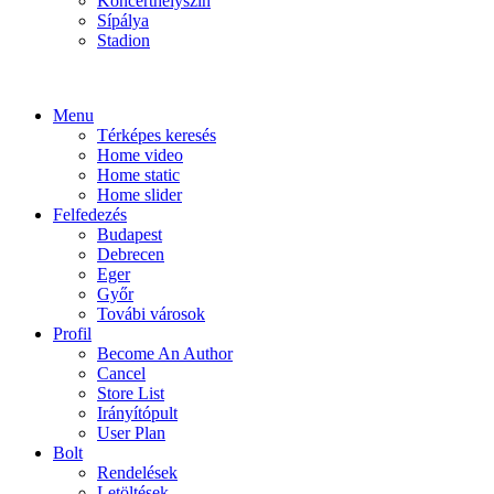
Koncerthelyszín
Sípálya
Stadion
Menu
Térképes keresés
Home video
Home static
Home slider
Felfedezés
Budapest
Debrecen
Eger
Győr
Továbi városok
Profil
Become An Author
Cancel
Store List
Irányítópult
User Plan
Bolt
Rendelések
Letöltések