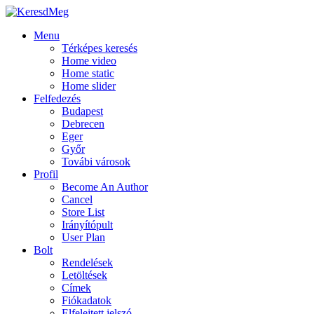
Menu
Térképes keresés
Home video
Home static
Home slider
Felfedezés
Budapest
Debrecen
Eger
Győr
Továbi városok
Profil
Become An Author
Cancel
Store List
Irányítópult
User Plan
Bolt
Rendelések
Letöltések
Címek
Fiókadatok
Elfelejtett jelszó