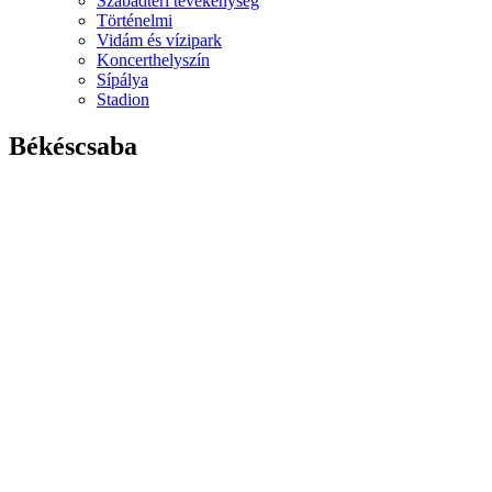
Szabadtéri tevékenység
Történelmi
Vidám és vízipark
Koncerthelyszín
Sípálya
Stadion
Békéscsaba