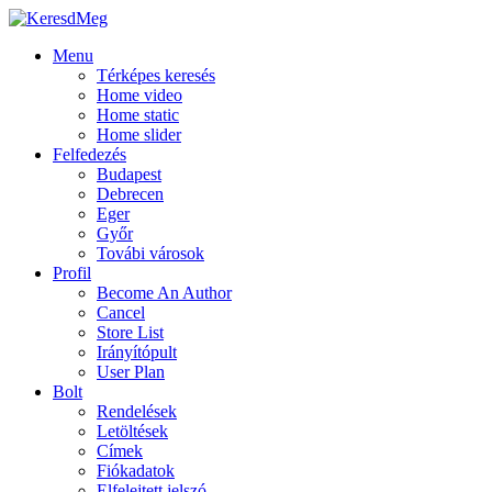
Menu
Térképes keresés
Home video
Home static
Home slider
Felfedezés
Budapest
Debrecen
Eger
Győr
Továbi városok
Profil
Become An Author
Cancel
Store List
Irányítópult
User Plan
Bolt
Rendelések
Letöltések
Címek
Fiókadatok
Elfelejtett jelszó