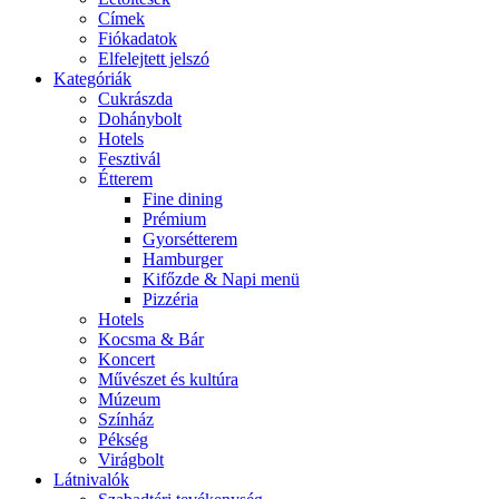
Címek
Fiókadatok
Elfelejtett jelszó
Kategóriák
Cukrászda
Dohánybolt
Hotels
Fesztivál
Étterem
Fine dining
Prémium
Gyorsétterem
Hamburger
Kifőzde & Napi menü
Pizzéria
Hotels
Kocsma & Bár
Koncert
Művészet és kultúra
Múzeum
Színház
Pékség
Virágbolt
Látnivalók