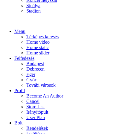
Koncerthelyszín
Sípálya
Stadion
Menu
Térképes keresés
Home video
Home static
Home slider
Felfedezés
Budapest
Debrecen
Eger
Győr
Továbi városok
Profil
Become An Author
Cancel
Store List
Irányítópult
User Plan
Bolt
Rendelések
Letöltések