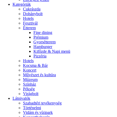
Kategóriák
Cukrászda
Dohánybolt
Hotels
Fesztivál
Étterem
Fine dining
Prémium
Gyorsétterem
Hamburger
Kifőzde & Napi menü
Pizzéria
Hotels
Kocsma & Bár
Koncert
Művészet és kultúra
Múzeum
Színház
Pékség
Virágbolt
Látnivalók
Szabadtéri tevékenység
Történelmi
Vidám és vízipark