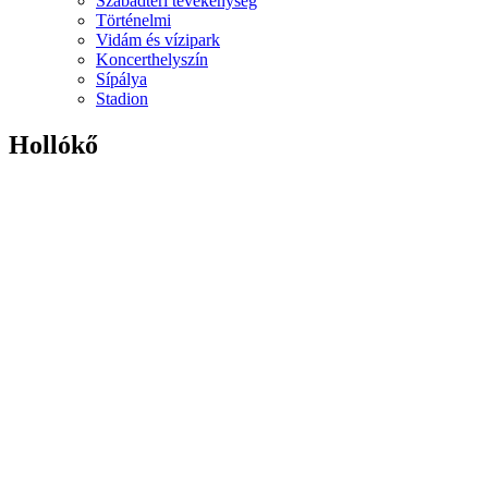
Szabadtéri tevékenység
Történelmi
Vidám és vízipark
Koncerthelyszín
Sípálya
Stadion
Hollókő