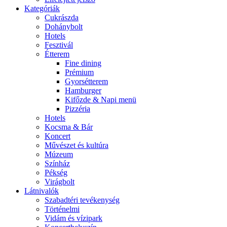
Kategóriák
Cukrászda
Dohánybolt
Hotels
Fesztivál
Étterem
Fine dining
Prémium
Gyorsétterem
Hamburger
Kifőzde & Napi menü
Pizzéria
Hotels
Kocsma & Bár
Koncert
Művészet és kultúra
Múzeum
Színház
Pékség
Virágbolt
Látnivalók
Szabadtéri tevékenység
Történelmi
Vidám és vízipark