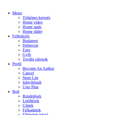
Menu
Térképes keresés
Home video
Home static
Home slider
Felfedezés
Budapest
Debrecen
Eger
Győr
Továbi városok
Profil
Become An Author
Cancel
Store List
Irányítópult
User Plan
Bolt
Rendelések
Letöltések
Címek
Fiókadatok
Elfelejtett jelszó