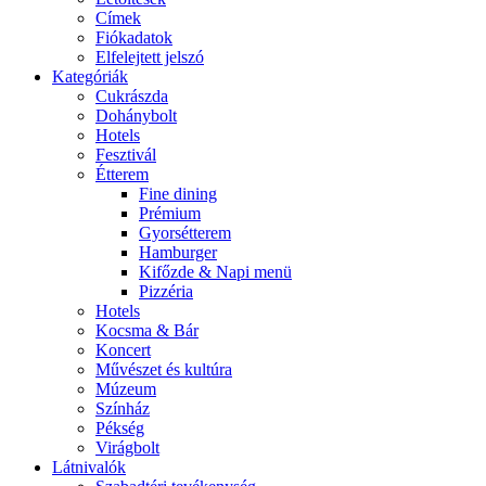
Címek
Fiókadatok
Elfelejtett jelszó
Kategóriák
Cukrászda
Dohánybolt
Hotels
Fesztivál
Étterem
Fine dining
Prémium
Gyorsétterem
Hamburger
Kifőzde & Napi menü
Pizzéria
Hotels
Kocsma & Bár
Koncert
Művészet és kultúra
Múzeum
Színház
Pékség
Virágbolt
Látnivalók