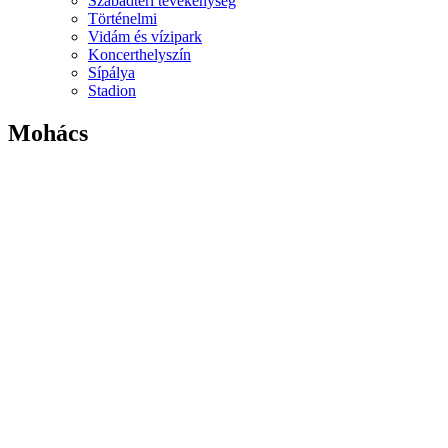
Szabadtéri tevékenység
Történelmi
Vidám és vízipark
Koncerthelyszín
Sípálya
Stadion
Mohács