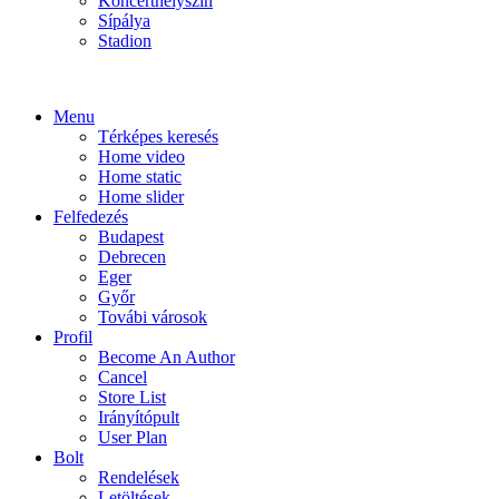
Koncerthelyszín
Sípálya
Stadion
Menu
Térképes keresés
Home video
Home static
Home slider
Felfedezés
Budapest
Debrecen
Eger
Győr
Továbi városok
Profil
Become An Author
Cancel
Store List
Irányítópult
User Plan
Bolt
Rendelések
Letöltések