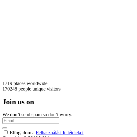
1719 places
worldwide
170248 people
unique visitors
Join us on
We don’t send spam so don’t worry.
Elfogadom a
Felhasználási feltételeket