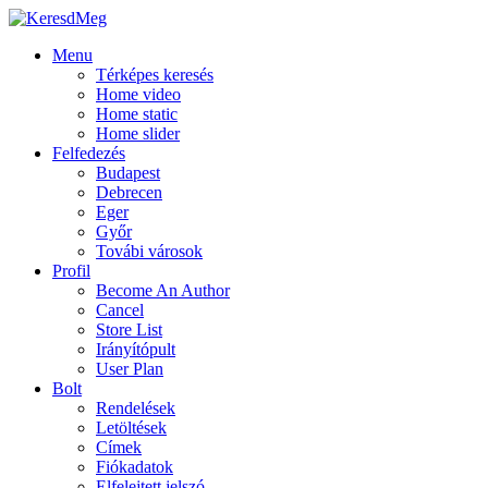
Menu
Térképes keresés
Home video
Home static
Home slider
Felfedezés
Budapest
Debrecen
Eger
Győr
Továbi városok
Profil
Become An Author
Cancel
Store List
Irányítópult
User Plan
Bolt
Rendelések
Letöltések
Címek
Fiókadatok
Elfelejtett jelszó