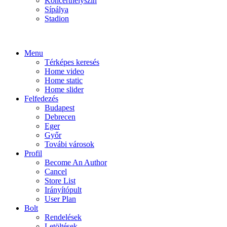
Koncerthelyszín
Sípálya
Stadion
Menu
Térképes keresés
Home video
Home static
Home slider
Felfedezés
Budapest
Debrecen
Eger
Győr
Továbi városok
Profil
Become An Author
Cancel
Store List
Irányítópult
User Plan
Bolt
Rendelések
Letöltések