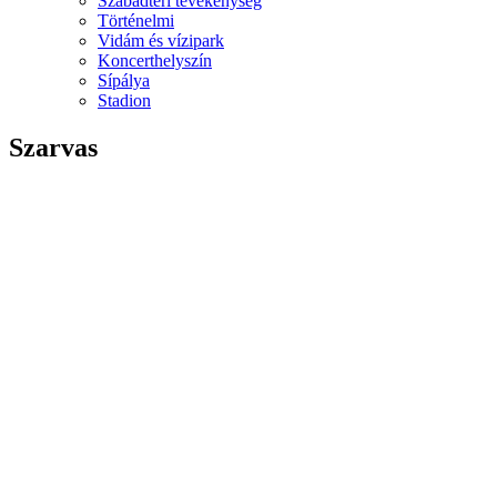
Szabadtéri tevékenység
Történelmi
Vidám és vízipark
Koncerthelyszín
Sípálya
Stadion
Szarvas