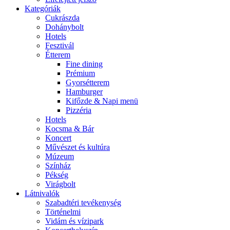
Kategóriák
Cukrászda
Dohánybolt
Hotels
Fesztivál
Étterem
Fine dining
Prémium
Gyorsétterem
Hamburger
Kifőzde & Napi menü
Pizzéria
Hotels
Kocsma & Bár
Koncert
Művészet és kultúra
Múzeum
Színház
Pékség
Virágbolt
Látnivalók
Szabadtéri tevékenység
Történelmi
Vidám és vízipark