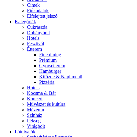
Címek
Fiókadatok
Elfelejtett jelszó
Kategóriák
Cukrászda
Dohánybolt
Hotels
Fesztivál
Étterem
Fine dining
Prémium
Gyorsétterem
Hamburger
Kifőzde & Napi menü
Pizzéria
Hotels
Kocsma & Bár
Koncert
Művészet és kultúra
Múzeum
Színház
Pékség
Virágbolt
Látnivalók