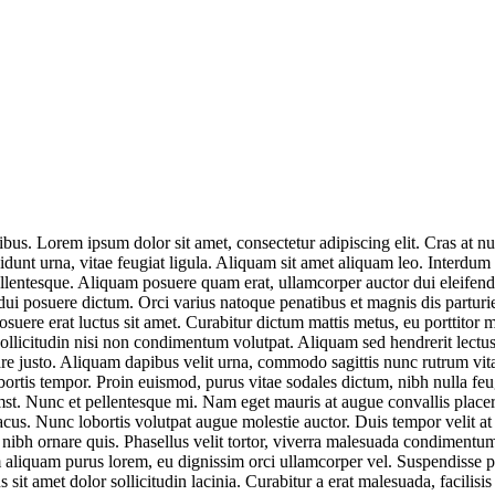
bus. Lorem ipsum dolor sit amet, consectetur adipiscing elit. Cras at n
cidunt urna, vitae feugiat ligula. Aliquam sit amet aliquam leo. Interdu
pellentesque. Aliquam posuere quam erat, ullamcorper auctor dui eleifend 
ui posuere dictum. Orci varius natoque penatibus et magnis dis parturien
posuere erat luctus sit amet. Curabitur dictum mattis metus, eu porttito
ollicitudin nisi non condimentum volutpat. Aliquam sed hendrerit lectus
e justo. Aliquam dapibus velit urna, commodo sagittis nunc rutrum vita
rtis tempor. Proin euismod, purus vitae sodales dictum, nibh nulla feugia
st. Nunc et pellentesque mi. Nam eget mauris at augue convallis placerat
acus. Nunc lobortis volutpat augue molestie auctor. Duis tempor velit at
 nibh ornare quis. Phasellus velit tortor, viverra malesuada condimentum
 aliquam purus lorem, eu dignissim orci ullamcorper vel. Suspendisse p
sit amet dolor sollicitudin lacinia. Curabitur a erat malesuada, facilisi