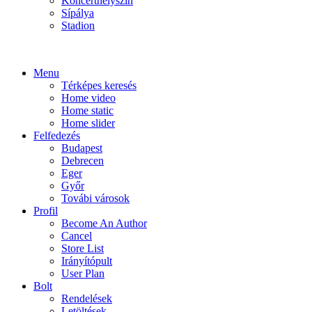
Koncerthelyszín
Sípálya
Stadion
Menu
Térképes keresés
Home video
Home static
Home slider
Felfedezés
Budapest
Debrecen
Eger
Győr
Továbi városok
Profil
Become An Author
Cancel
Store List
Irányítópult
User Plan
Bolt
Rendelések
Letöltések