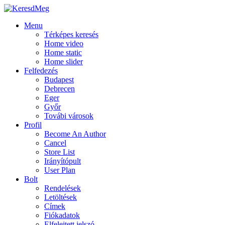
Menu
Térképes keresés
Home video
Home static
Home slider
Felfedezés
Budapest
Debrecen
Eger
Győr
Továbi városok
Profil
Become An Author
Cancel
Store List
Irányítópult
User Plan
Bolt
Rendelések
Letöltések
Címek
Fiókadatok
Elfelejtett jelszó