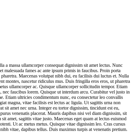
ulla a massa ullamcorper consequat dignissim sit amet lectus. Nunc
m et malesuada fames ac ante ipsum primis in faucibus. Proin porta
pharetra. Maecenas volutpat nibh dui, eu facilisis dui luctus et. Nulla
t montes, nascetur ridiculus mus. Duis fringilla eros eros, ut pharetra
r metus ullamcorper ac. Quisque ullamcorper sollicitudin tempor. Etiam
, nec faucibus lorem. Quisque ut interdum arcu. Curabitur vel justo in
e. Etiam ultricies condimentum nunc, eu consectetur leo convallis
t magna, vitae facilisis est lectus ac ligula. Ut sagittis urna non
 sit amet nec urna. Integer eu tortor dignissim, tincidunt est eu,
 purus venenatis placerat. Mauris dapibus nisi vel diam dignissim, sit
 sit amet, sagittis vitae justo. Maecenas eget quam at lectus euismod
otenti. Ut ac metus metus. Quisque vitae dignissim leo. Cras cursus
s nibh vitae, dapibus tellus. Duis maximus turpis at venenatis pretium.