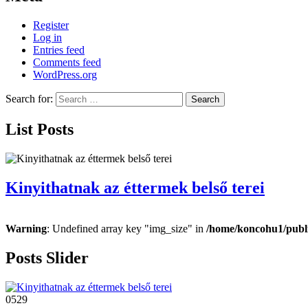
Register
Log in
Entries feed
Comments feed
WordPress.org
Search for:
Search
List Posts
Kinyithatnak az éttermek belső terei
Warning
: Undefined array key "img_size" in
/home/koncohu1/publi
Posts Slider
05
29