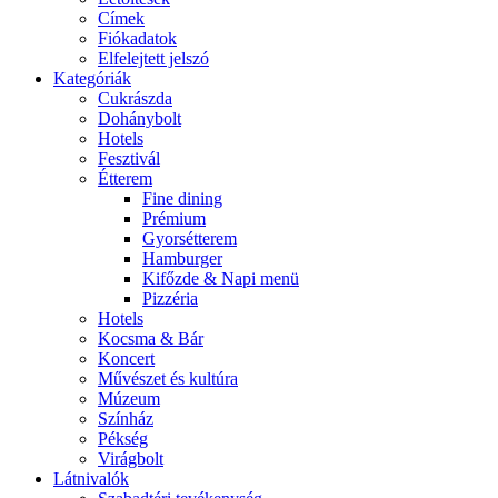
Címek
Fiókadatok
Elfelejtett jelszó
Kategóriák
Cukrászda
Dohánybolt
Hotels
Fesztivál
Étterem
Fine dining
Prémium
Gyorsétterem
Hamburger
Kifőzde & Napi menü
Pizzéria
Hotels
Kocsma & Bár
Koncert
Művészet és kultúra
Múzeum
Színház
Pékség
Virágbolt
Látnivalók