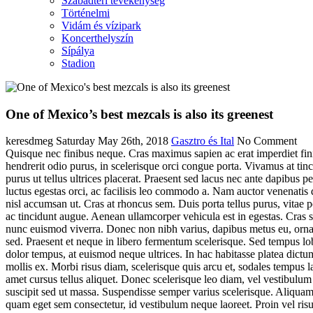
Szabadtéri tevékenység
Történelmi
Vidám és vízipark
Koncerthelyszín
Sípálya
Stadion
One of Mexico’s best mezcals is also its greenest
keresdmeg
Saturday May 26th, 2018
Gasztro és Ital
No Comment
Quisque nec finibus neque. Cras maximus sapien ac erat imperdiet fini
hendrerit odio purus, in scelerisque orci congue porta. Vivamus at tin
purus ut tellus ultrices placerat. Praesent sed lacus nec ante dapibus 
luctus egestas orci, ac facilisis leo commodo a. Nam auctor venenatis d
nisl accumsan ut. Cras at rhoncus sem. Duis porta tellus purus, vitae 
ac tincidunt augue. Aenean ullamcorper vehicula est in egestas. Cras s
nunc euismod viverra. Donec non nibh varius, dapibus metus eu, ornar
sed. Praesent et neque in libero fermentum scelerisque. Sed tempus lobo
dolor tempus, at euismod neque ultrices. In hac habitasse platea dictum
mollis ex. Morbi risus diam, scelerisque quis arcu et, sodales tempus l
amet cursus tellus aliquet. Donec scelerisque leo diam, vel vestibulum
suscipit sed ut massa. Suspendisse semper varius scelerisque. Aliquam
quam eget sem consectetur, id vestibulum neque laoreet. Proin vel risus 