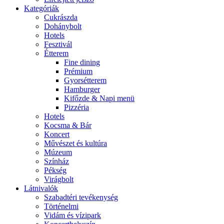
Kategóriák
Cukrászda
Dohánybolt
Hotels
Fesztivál
Étterem
Fine dining
Prémium
Gyorsétterem
Hamburger
Kifőzde & Napi menü
Pizzéria
Hotels
Kocsma & Bár
Koncert
Művészet és kultúra
Múzeum
Színház
Pékség
Virágbolt
Látnivalók
Szabadtéri tevékenység
Történelmi
Vidám és vízipark