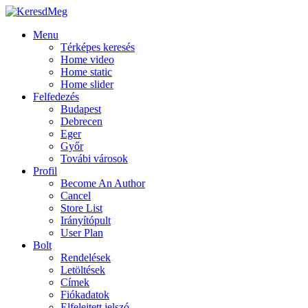
Menu
Térképes keresés
Home video
Home static
Home slider
Felfedezés
Budapest
Debrecen
Eger
Győr
Továbi városok
Profil
Become An Author
Cancel
Store List
Irányítópult
User Plan
Bolt
Rendelések
Letöltések
Címek
Fiókadatok
Elfelejtett jelszó