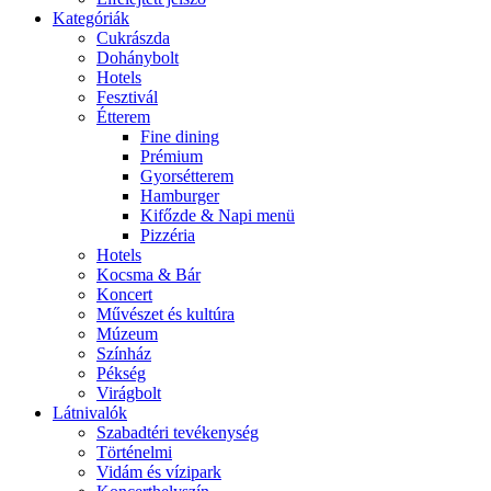
Kategóriák
Cukrászda
Dohánybolt
Hotels
Fesztivál
Étterem
Fine dining
Prémium
Gyorsétterem
Hamburger
Kifőzde & Napi menü
Pizzéria
Hotels
Kocsma & Bár
Koncert
Művészet és kultúra
Múzeum
Színház
Pékség
Virágbolt
Látnivalók
Szabadtéri tevékenység
Történelmi
Vidám és vízipark