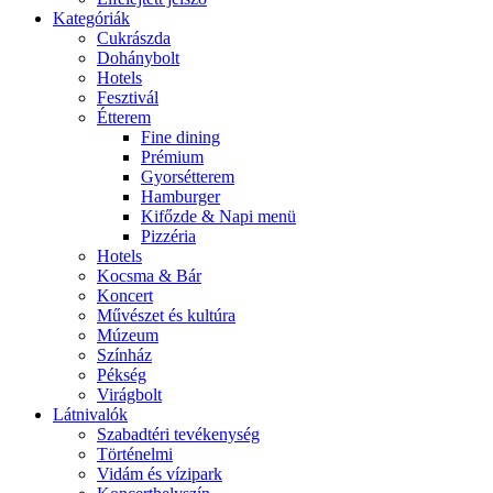
Kategóriák
Cukrászda
Dohánybolt
Hotels
Fesztivál
Étterem
Fine dining
Prémium
Gyorsétterem
Hamburger
Kifőzde & Napi menü
Pizzéria
Hotels
Kocsma & Bár
Koncert
Művészet és kultúra
Múzeum
Színház
Pékség
Virágbolt
Látnivalók
Szabadtéri tevékenység
Történelmi
Vidám és vízipark