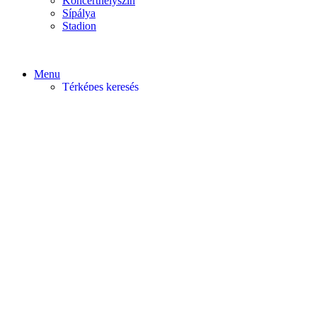
Koncerthelyszín
Sípálya
Stadion
Menu
Térképes keresés
Home video
Home static
Home slider
Felfedezés
Budapest
Debrecen
Eger
Győr
Továbi városok
Profil
Become An Author
Cancel
Store List
Irányítópult
User Plan
Bolt
Rendelések
Letöltések