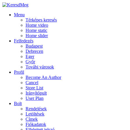
Menu
Térképes keresés
Home video
Home static
Home slider
Felfedezés
Budapest
Debrecen
Eger
Győr
Továbi városok
Profil
Become An Author
Cancel
Store List
Irányítópult
User Plan
Bolt
Rendelések
Letöltések
Címek
Fiókadatok
Elfelejtett jelszó