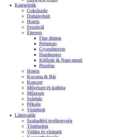
Kategóriák
Cukrászda
Dohánybolt
Hotels
Fesztivál
Étterem
Fine dining
Prémium
Gyorsétterem
Hamburger
Kifőzde & Napi menü
Pizzéria
Hotels
Kocsma & Bár
Koncert
Művészet és kultúra
Múzeum
Színház
Pékség
Virágbolt
Látnivalók
Szabadtéri tevékenység
Történelmi
Vidám és vízipark