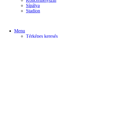
Koncerthelyszín
Sípálya
Stadion
Menu
Térképes keresés
Home video
Home static
Home slider
Felfedezés
Budapest
Debrecen
Eger
Győr
Továbi városok
Profil
Become An Author
Cancel
Store List
Irányítópult
User Plan
Bolt
Rendelések
Letöltések