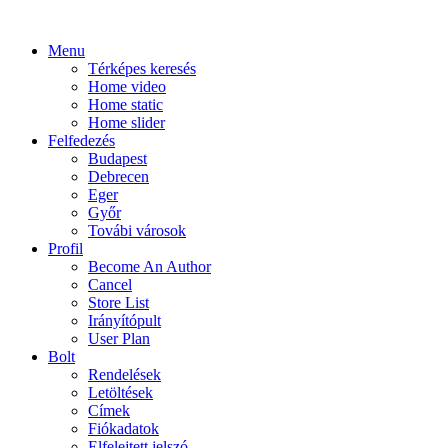
Menu
Térképes keresés
Home video
Home static
Home slider
Felfedezés
Budapest
Debrecen
Eger
Győr
Továbi városok
Profil
Become An Author
Cancel
Store List
Irányítópult
User Plan
Bolt
Rendelések
Letöltések
Címek
Fiókadatok
Elfelejtett jelszó